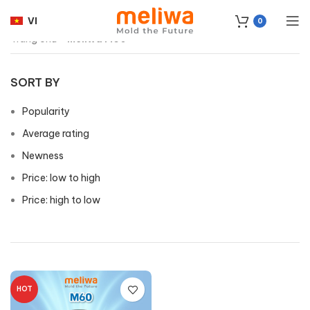
VI
0
Trang chủ
»
meliwa M60
SORT BY
Popularity
Average rating
Newness
Price: low to high
Price: high to low
HOT