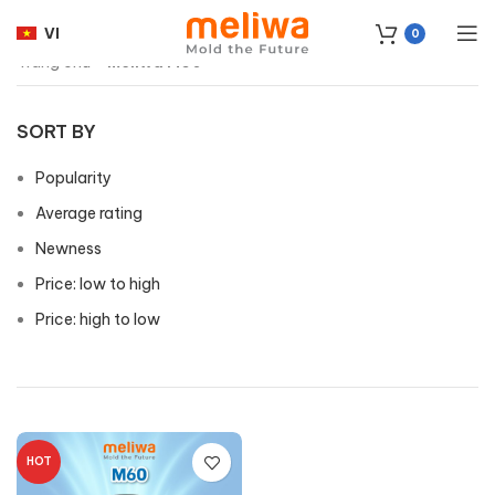
VI
0
Trang chủ
»
meliwa M60
SORT BY
Popularity
Average rating
Newness
Price: low to high
Price: high to low
HOT