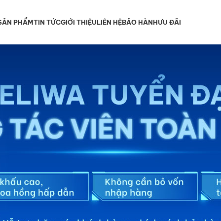
SẢN PHẨM
TIN TỨC
GIỚI THIỆU
LIÊN HỆ
BẢO HÀNH
ƯU ĐÃI