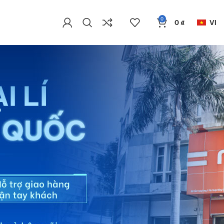
0
0
₫
VI