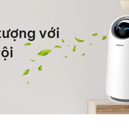
tượng với
rội