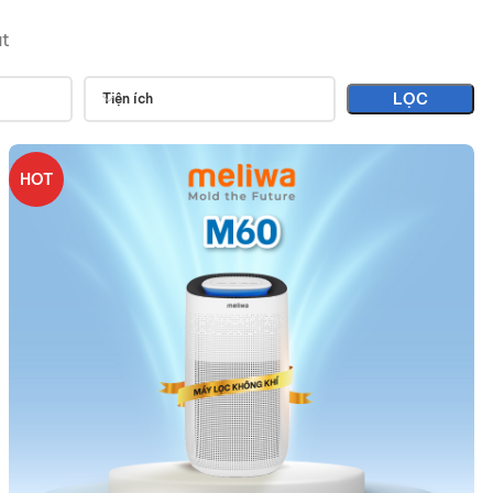
ắt
LỌC
Tiện ích
HOT