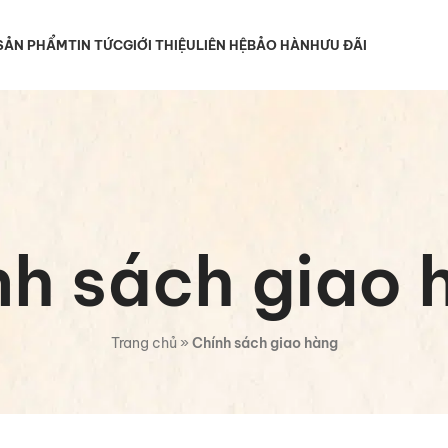
SẢN PHẨM
TIN TỨC
GIỚI THIỆU
LIÊN HỆ
BẢO HÀNH
ƯU ĐÃI
nh sách giao 
Trang chủ
»
Chính sách giao hàng