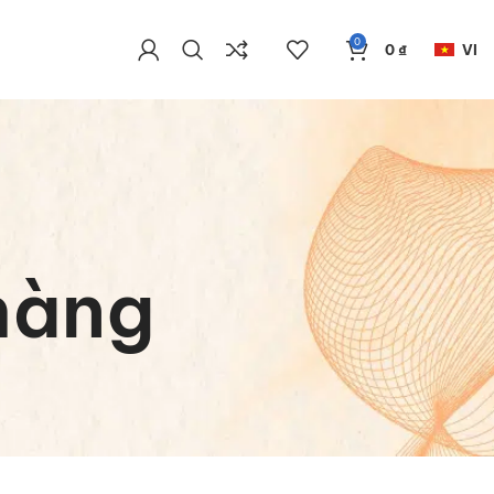
0
0
₫
VI
hàng