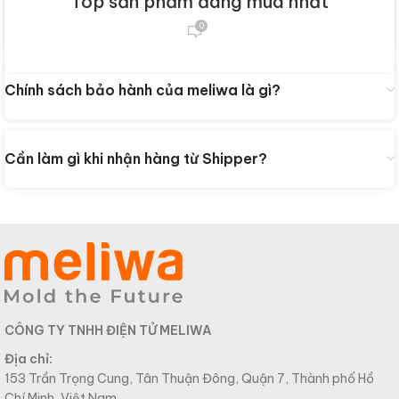
Top sản phẩm đáng mua nhất
Làm sao để mua hàng trên Website của meliwa?
0
Chính sách bảo hành của meliwa là gì?
Cần làm gì khi nhận hàng từ Shipper?
CÔNG TY TNHH ĐIỆN TỬ MELIWA
Địa chỉ:
153 Trần Trọng Cung, Tân Thuận Đông, Quận 7, Thành phố Hồ
Chí Minh, Việt Nam