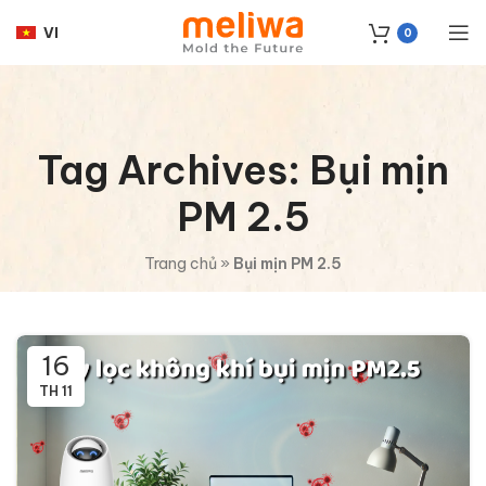
VI
0
Tag Archives: Bụi mịn
PM 2.5
Trang chủ
»
Bụi mịn PM 2.5
16
TH 11