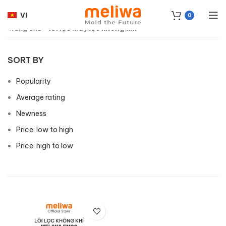
VI
0
Trang chủ
»
lõi lọc máy lọc không khí
SORT BY
Popularity
Average rating
Newness
Price: low to high
Price: high to low