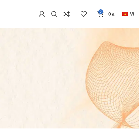
0
0
₫
VI