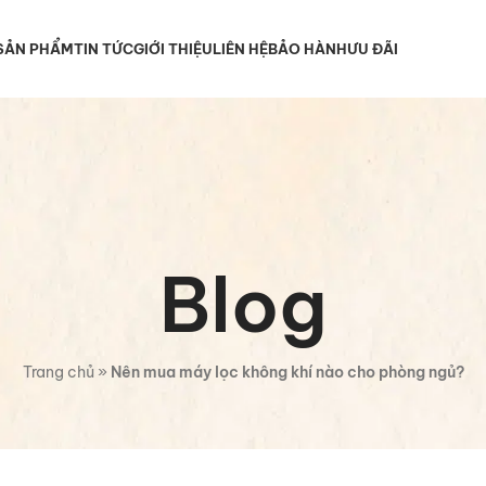
SẢN PHẨM
TIN TỨC
GIỚI THIỆU
LIÊN HỆ
BẢO HÀNH
ƯU ĐÃI
Blog
Trang chủ
»
Nên mua máy lọc không khí nào cho phòng ngủ?