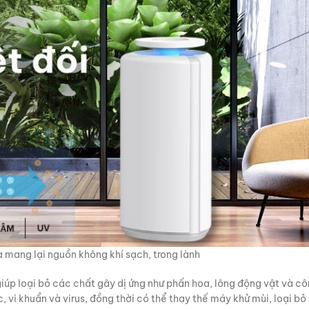
 mang lại nguồn không khí sạch, trong lành
iúp loại bỏ các chất gây dị ứng như phấn hoa, lông động vật và cô
 vi khuẩn và virus, đồng thời có thể thay thế máy khử mùi, loại bỏ