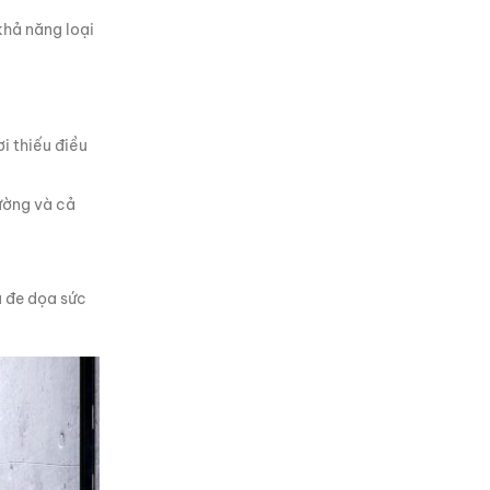
khả năng loại
i thiếu điều
đường và cả
u đe dọa sức