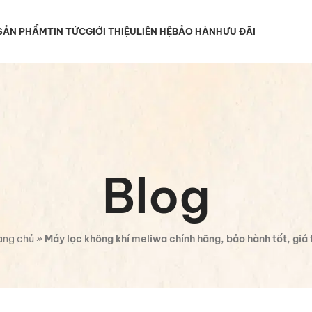
SẢN PHẨM
TIN TỨC
GIỚI THIỆU
LIÊN HỆ
BẢO HÀNH
ƯU ĐÃI
Blog
ang chủ
»
Máy lọc không khí meliwa chính hãng, bảo hành tốt, giá 