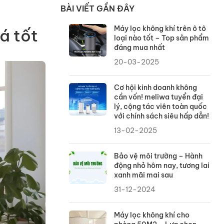
BÀI VIẾT GẦN ĐÂY
Máy lọc không khí trên ô tô
á tốt
loại nào tốt – Top sản phẩm
đáng mua nhất
20-03-2025
Cơ hội kinh doanh không
cần vốn! meliwa tuyển đại
lý, cộng tác viên toàn quốc
với chính sách siêu hấp dẫn!
13-02-2025
Bảo vệ môi trường – Hành
động nhỏ hôm nay, tương lai
xanh mãi mai sau
31-12-2024
Máy lọc không khí cho