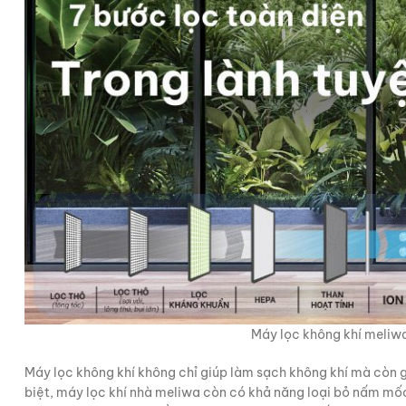
Máy lọc không khí meliwa
Máy lọc không khí không chỉ giúp làm sạch không khí mà còn g
biệt, máy lọc khí nhà meliwa còn có khả năng loại bỏ nấm mốc,