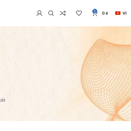
0
0
₫
VI
tốt