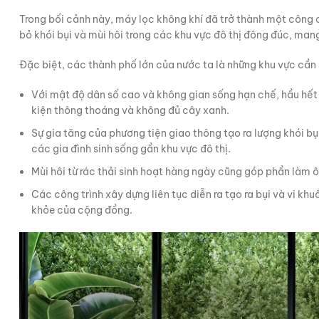
Trong bối cảnh này, máy lọc không khí đã trở thành một công 
bỏ khói bụi và mùi hôi trong các khu vực đô thị đông đúc, mang
Đặc biệt, các thành phố lớn của nước ta là những khu vực cần 
Với mật độ dân số cao và không gian sống hạn chế, hầu hết 
kiện thông thoáng và không đủ cây xanh.
Sự gia tăng của phương tiện giao thông tạo ra lượng khói b
các gia đình sinh sống gần khu vực đô thị.
Mùi hôi từ rác thải sinh hoạt hàng ngày cũng góp phần làm 
Các công trình xây dựng liên tục diễn ra tạo ra bụi và vi kh
khỏe của cộng đồng.