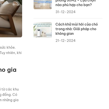
phòng 50M2 – Lựa chọn
nào phù hợp cho bạn?
31-12-2024
Cách khử mùi hôi của chó
trong nhà: Giải pháp cho
không gian
21-12-2024
 sức khỏe.
Tuy nhiên, khi
ho gia
i từ các khu
ng đồng. Có
n những gia