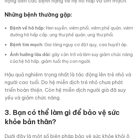
họng đến các bệnh nặng về hệ hô hấp và tim mạch.
Những bệnh thường gặp:
Bệnh về hô hấp:
Hen suyễn, viêm phổi, viêm phế quản, viêm
đường hô hấp cấp, ung thư phế quản, ung thư phổi.
Bệnh tim mạch:
Gia tăng nguy cơ đột quỵ, cao huyết áp.
Ảnh hưởng lâu dài:
gây cản trở và làm suy giảm chức năng
của hệ hô hấp, giảm tuổi thọ con người.
Hậu quả nghiêm trọng nhất là tác động lên trẻ nhỏ và
người cao tuổi. Do hệ miễn dịch trẻ nhỏ chưa phát
triển hoàn thiện. Còn hệ miễn dịch người già đã suy
yếu và giảm chức năng.
3. Bạn có thể làm gì để bảo vệ sức
khỏe bản thân?
Dưới đây là một số biện pháp bảo vệ sức khỏe khỏi ô