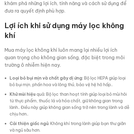
khám phá những lợi ích, tính năng và cách sử dụng để
đưa ra quyết định phù hợp.
Lợi ích khi sử dụng máy lọc không
khí
Mua máy lọc không khí luôn mang lại nhiều lợi ích
quan trọng cho không gian sống, đặc biệt trong môi
trường ô nhiễm hiện nay.
Loại bỏ bụi mịn và chất gây dị ứng
: Bộ lọc HEPA giúp loại
bỏ bụi mịn, phấn hoa và lông thú, bảo vệ hệ hô hấp..
Khử mùi hiệu
quả: Bộ lọc than hoạt tính giúp loại bỏ mùi hôi
từ thực phẩm, thuốc lá và hóa chất, giữ không gian trong
lành.. Điều này giúp không gian sống trở nên trong lành và dễ
chịu hơn..
Cải thiện giấc ngủ
: Không khí trong lành giúp bạn thư giãn
và ngủ sâu hơn.