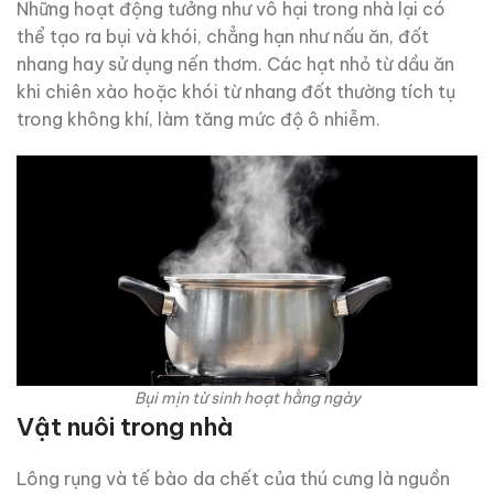
Những hoạt động tưởng như vô hại trong nhà lại có
thể tạo ra bụi và khói, chẳng hạn như nấu ăn, đốt
nhang hay sử dụng nến thơm. Các hạt nhỏ từ dầu ăn
khi chiên xào hoặc khói từ nhang đốt thường tích tụ
trong không khí, làm tăng mức độ ô nhiễm.
Bụi mịn từ sinh hoạt hằng ngày
Vật nuôi trong nhà
Lông rụng và tế bào da chết của thú cưng là nguồn