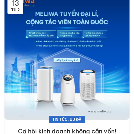
13
TH 2
,
TIN TỨC
ƯU ĐÃI
Cơ hội kinh doanh không cần vốn!