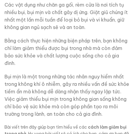
Các vật dụng như chăn ga gối, rèm cửa là nơi tích tụ
nhiều bụi, bụi mịn và chất gây dị ứng. Giặt giũ chúng ít
nhất một lần mỗi tuần để loại bỏ bụi và vi khuẩn, giữ
không gian ngủ sạch sẽ và an toàn.
Bằng cách thực hiện những biện pháp trên, bạn không
chỉ làm giảm thiểu được bụi trong nhà mà còn đảm
bảo sức khỏe và chất lượng cuộc sống cho cả gia
đình.
Bụi mịn là một trong những tác nhân nguy hiểm nhất
trong không khí ô nhiễm, gây ra nhiều vấn đề sức khỏe
tiềm ẩn mà không dễ dàng nhận thấy ngay lập tức.
Việc giảm thiểu bụi mịn trong không gian sống không
chỉ bảo vệ sức khỏe mà còn góp phần tạo ra môi
trường trong lành, an toàn cho cả gia đình.
Bài viết trên đây giúp bạn tìm hiểu về các
cách làm giảm bụi
trong nhà
. Hy vọng bài viết sẽ có ích cho bạn, cám ơn bạn đã