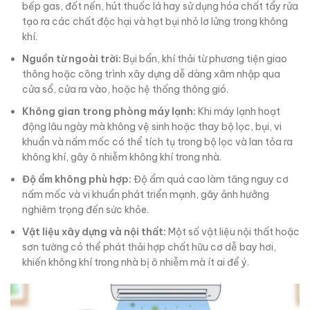
bếp gas, đốt nến, hút thuốc lá hay sử dụng hóa chất tẩy rửa
tạo ra các chất độc hại và hạt bụi nhỏ lơ lửng trong không
khí.
Nguồn từ ngoài trời:
Bụi bẩn, khí thải từ phương tiện giao
thông hoặc công trình xây dựng dễ dàng xâm nhập qua
cửa sổ, cửa ra vào, hoặc hệ thống thông gió.
Không gian trong phòng máy lạnh:
Khi máy lạnh hoạt
động lâu ngày mà không vệ sinh hoặc thay bộ lọc, bụi, vi
khuẩn và nấm mốc có thể tích tụ trong bộ lọc và lan tỏa ra
không khí, gây ô nhiễm không khí trong nhà.
Độ ẩm không phù hợp:
Độ ẩm quá cao làm tăng nguy cơ
nấm mốc và vi khuẩn phát triển mạnh, gây ảnh hưởng
nghiêm trọng đến sức khỏe.
Vật liệu xây dựng và nội thất:
Một số vật liệu nội thất hoặc
sơn tường có thể phát thải hợp chất hữu cơ dễ bay hơi,
khiến không khí trong nhà bị ô nhiễm mà ít ai để ý.