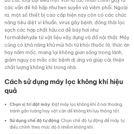
bỏ các loại bụi siêu mịn, vốn là tác nhân chính gây ra
các vấn đề hô hấp như hen suyễn và viêm phổi. Ngoài
ra, một số thiết bị cao cấp hiện nay còn có các chức
năng tiêu diệt vi khuẩn, virus gây bệnh, đồng thời lọc
sạch các hợp chất hữu cơ dễ bay hơi như
formaldehyde từ vật liệu xây dựng và đồ nội thất. Máy
cũng có khả năng khử mùi hôi từ khói thuốc lá, thức ăn
hay nấm mốc, mang lại không gian sống trong lành,
giảm nguy cơ mắc các bệnh dị ứng và giúp cải thiện
chất lượng không khí trong nhà.
Cách sử dụng máy lọc không khí hiệu
quả
Chọn vị trí đặt máy
: Đặt máy lọc không khí ở nơi thoáng,
tránh gần tường hay vật cản để không khí lưu thông tốt.
Sử dụng chế độ tự động
: Chọn chế độ tự động để máy tự
điều chỉnh theo mức độ ô nhiễm không khí.