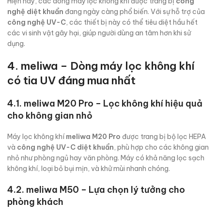
Hiện nay, các dòng máy lọc không khí được trang bị
công
nghệ diệt khuẩn
đang ngày càng phổ biến. Với sự hỗ trợ của
công nghệ UV-C
, các thiết bị này có thể tiêu diệt hầu hết
các vi sinh vật gây hại, giúp người dùng an tâm hơn khi sử
dụng.
4. meliwa – Dòng máy lọc không khí
có tia UV đáng mua nhất
4.1. meliwa M20 Pro – Lọc không khí hiệu quả
cho không gian nhỏ
Máy lọc không khí
meliwa M20 Pro
được trang bị bộ lọc HEPA
và
công nghệ UV-C diệt khuẩn
, phù hợp cho các không gian
nhỏ như phòng ngủ hay văn phòng. Máy có khả năng lọc sạch
không khí, loại bỏ bụi mịn, và khử mùi nhanh chóng.
4.2. meliwa M50 – Lựa chọn lý tưởng cho
phòng khách